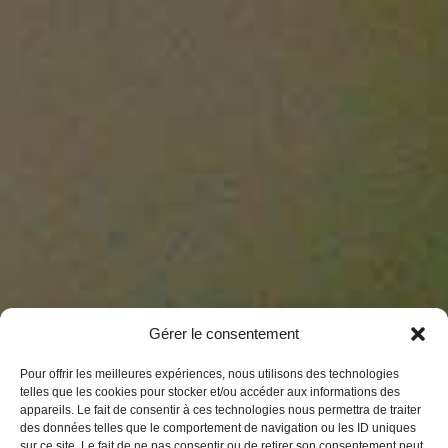
Gérer le consentement
Pour offrir les meilleures expériences, nous utilisons des technologies
telles que les cookies pour stocker et/ou accéder aux informations des
appareils. Le fait de consentir à ces technologies nous permettra de traiter
La présente politique de confidentialité a pour objectif
des données telles que le comportement de navigation ou les ID uniques
d’informer les utilisateurs du site de la manière dont
sur ce site. Le fait de ne pas consentir ou de retirer son consentement peut